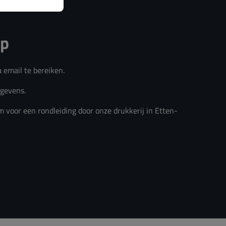
op
a email te bereiken.
egevens.
m voor een rondleiding door onze drukkerij in Etten-