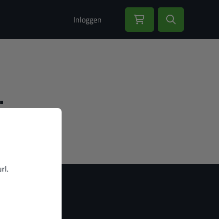
Inloggen
.
rl.